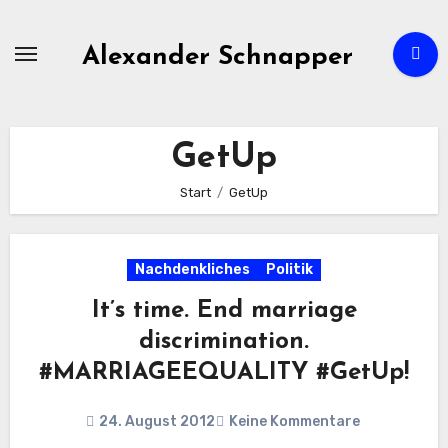
Zum
Inhalt
Alexander Schnapper
springen
GetUp
Start
GetUp
Nachdenkliches
Politik
It’s time. End marriage
discrimination.
#MARRIAGEEQUALITY #GetUp!
24. August 2012
Keine Kommentare