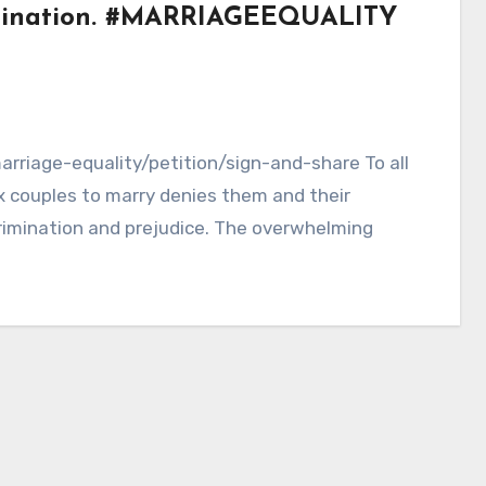
rimination. #MARRIAGEEQUALITY
rriage-equality/petition/sign-and-share To all
ex couples to marry denies them and their
crimination and prejudice. The overwhelming