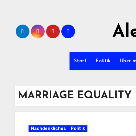
Zum
Inhalt
springen
Al
Start
Politik
Über 
MARRIAGE EQUALITY
Nachdenkliches
Politik