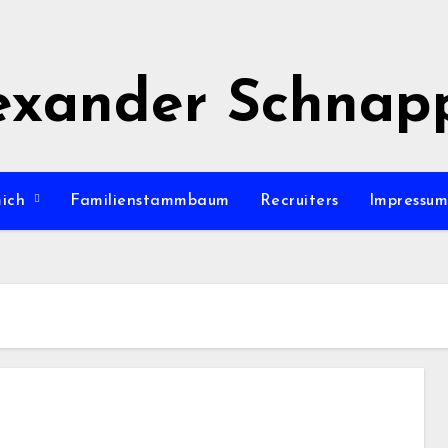
exander Schnap
mich
Familienstammbaum
Recruiters
Impressu