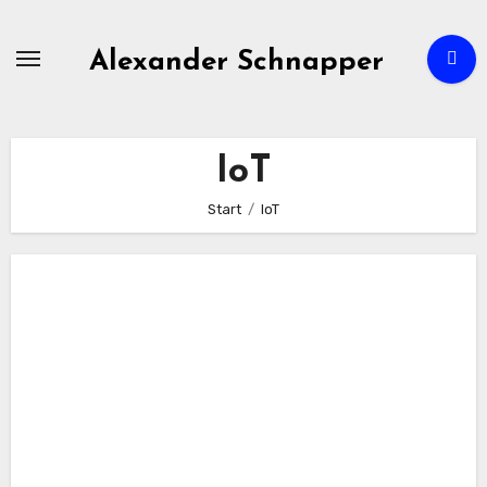
Zum
Inhalt
Alexander Schnapper
springen
IoT
Start
IoT