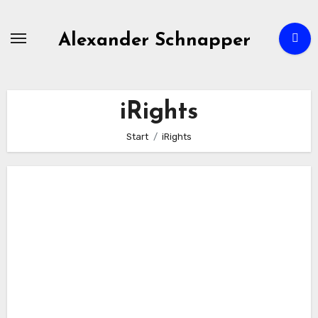
Zum
Inhalt
Alexander Schnapper
springen
iRights
Start
iRights