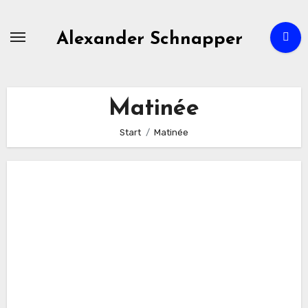
Zum
Inhalt
Alexander Schnapper
springen
Matinée
Start
Matinée