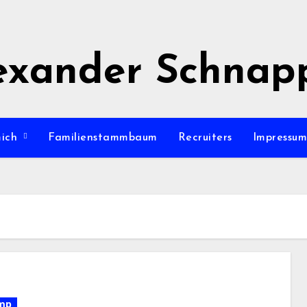
exander Schnap
mich
Familienstammbaum
Recruiters
Impressu
mp