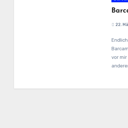
Barc
22. M
Endlic
Barcam
vor mir
andere