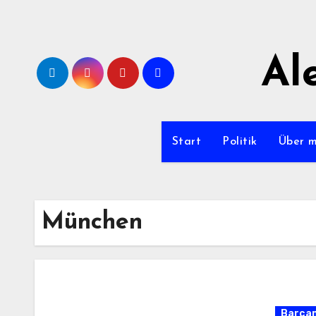
Zum
Inhalt
springen
Al
Start
Politik
Über 
München
Barca