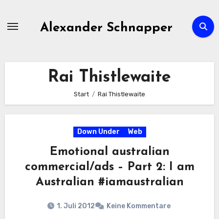
Zum
Inhalt
Alexander Schnapper
springen
Rai Thistlewaite
Start
Rai Thistlewaite
Down Under
Web
Emotional australian
commercial/ads – Part 2: I am
Australian #iamaustralian
1. Juli 2012
Keine Kommentare