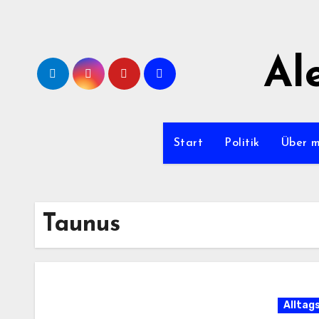
Zum
Inhalt
springen
Al
Start
Politik
Über 
Taunus
Alltag