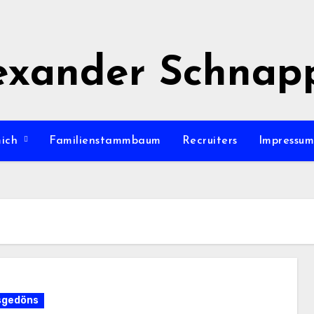
exander Schnap
mich
Familienstammbaum
Recruiters
Impressu
sgedöns