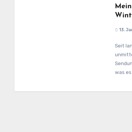
Mein
Wint
13. J
Seit la
unmitt
Sendun
was es 