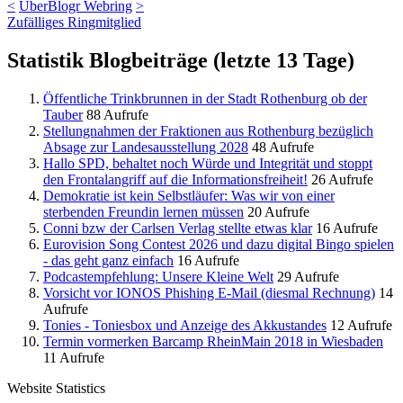
<
UberBlogr Webring
>
Zufälliges Ringmitglied
Statistik Blogbeiträge (letzte 13 Tage)
Öffentliche Trinkbrunnen in der Stadt Rothenburg ob der
Tauber
88 Aufrufe
Stellungnahmen der Fraktionen aus Rothenburg bezüglich
Absage zur Landesausstellung 2028
48 Aufrufe
Hallo SPD, behaltet noch Würde und Integrität und stoppt
den Frontalangriff auf die Informationsfreiheit!
26 Aufrufe
Demokratie ist kein Selbstläufer: Was wir von einer
sterbenden Freundin lernen müssen
20 Aufrufe
Conni bzw der Carlsen Verlag stellte etwas klar
16 Aufrufe
Eurovision Song Contest 2026 und dazu digital Bingo spielen
- das geht ganz einfach
16 Aufrufe
Podcastempfehlung: Unsere Kleine Welt
29 Aufrufe
Vorsicht vor IONOS Phishing E-Mail (diesmal Rechnung)
14
Aufrufe
Tonies - Toniesbox und Anzeige des Akkustandes
12 Aufrufe
Termin vormerken Barcamp RheinMain 2018 in Wiesbaden
11 Aufrufe
Website Statistics