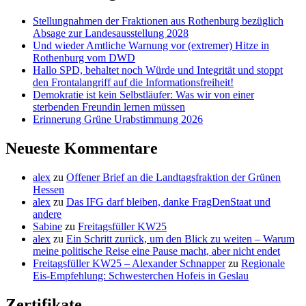
Stellungnahmen der Fraktionen aus Rothenburg bezüglich
Absage zur Landesausstellung 2028
Und wieder Amtliche Warnung vor (extremer) Hitze in
Rothenburg vom DWD
Hallo SPD, behaltet noch Würde und Integrität und stoppt
den Frontalangriff auf die Informationsfreiheit!
Demokratie ist kein Selbstläufer: Was wir von einer
sterbenden Freundin lernen müssen
Erinnerung Grüne Urabstimmung 2026
Neueste Kommentare
alex
zu
Offener Brief an die Landtagsfraktion der Grünen
Hessen
alex
zu
Das IFG darf bleiben, danke FragDenStaat und
andere
Sabine
zu
Freitagsfüller KW25
alex
zu
Ein Schritt zurück, um den Blick zu weiten – Warum
meine politische Reise eine Pause macht, aber nicht endet
Freitagsfüller KW25 – Alexander Schnapper
zu
Regionale
Eis-Empfehlung: Schwesterchen Hofeis in Geslau
Zertifikate