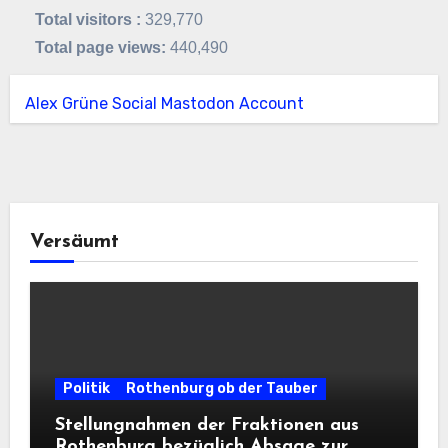
Total visitors :
329,770
Total page views:
440,490
Alex Grüne Social Mastodon Account
Versäumt
Politik
Rothenburg ob der Tauber
Stellungnahmen der Fraktionen aus
Rothenburg bezüglich Absage zur