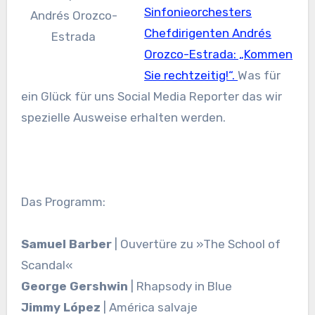
Sinfonieorchesters
Andrés Orozco-
Chefdirigenten Andrés
Estrada
Orozco-Estrada: „Kommen
Sie rechtzeitig!“.
Was für
ein Glück für uns Social Media Reporter das wir
spezielle Ausweise erhalten werden.
Das Programm:
Samuel Barber
| Ouvertüre zu »The School of
Scandal«
George Gershwin
| Rhapsody in Blue
Jimmy López
| América salvaje