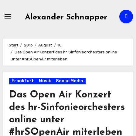
Zum
Inhalt
Alexander Schnapper
springen
Start
2016
August
10.
Das Open Air Konzert des hr-Sinfonieorchesters online
unter #hrSOpenAir miterleben
Frankfurt
Musik
Social Media
Das Open Air Konzert
des hr-Sinfonieorchesters
online unter
#hrSOpenAir miterleben