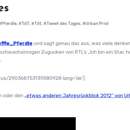
es
#Pferdle
,
#TdT
,
#Tilt
,
#Tweet des Tages
,
#Urban Priol
ffle_Pferdle
und sagt genau das aus, was viele denke
chwachsinnigen Zugucken von RTL’s „Ich bin ein Star, h
:
atus/290368753139580928 lang=’de‘]
an oder den
„etwas anderen Jahresrückblick 2012“ von U