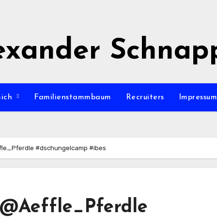
exander Schnap
mich
Familienstammbaum
Recruiters
Impressu
fle_Pferdle #dschungelcamp #ibes
 @Aeffle_Pferdle