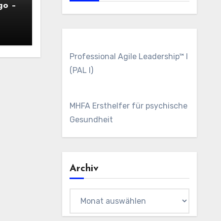
go –
Professional Agile Leadership™ I
(PAL I)
MHFA Ersthelfer für psychische
Gesundheit
Archiv
Archiv