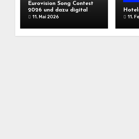
Eurovision Song Contest
2026 und dazu digital
Hotel
Bingo spielen – das geht
11. Mai 2026
11. F
ganz einfach