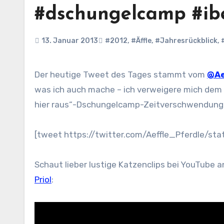
#dschungelcamp #ib
13. Januar 2013
#2012
,
#Äffle
,
#Jahresrückblick
,
Der heutige Tweet des Tages stammt vom
@Ae
was ich auch mache – ich verweigere mich dem s
hier raus“-Dschungelcamp-Zeitverschwendung
[tweet https://twitter.com/Aeffle_Pferdle/st
Schaut lieber lustige Katzenclips bei YouTube 
Priol
: