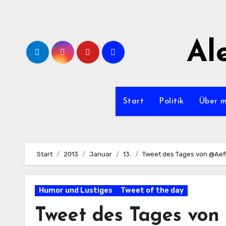
Zum
Inhalt
springen
Al
Start
Politik
Über 
Start
2013
Januar
13.
Tweet des Tages von @Aef
Humor und Lustiges
Tweet of the day
Tweet des Tages von