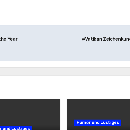
the Year
#Vatikan Zeichenku
Humor und Lustiges
 und Lustiges