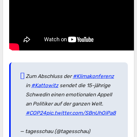
Zum Abschluss der
#Klimakonferenz
in
#Kattowitz
sendet die 15-jährige
Schwedin einen emotionalen Appell
an Politiker auf der ganzen Welt.
#COP24
pic.twitter.com/SBnUhOiPa8
— tagesschau (@tagesschau)