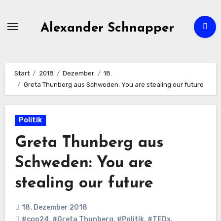
Zum
Inhalt
Alexander Schnapper
springen
Start
2018
Dezember
18.
Greta Thunberg aus Schweden: You are stealing our future
Politik
Greta Thunberg aus
Schweden: You are
stealing our future
18. Dezember 2018
#cop24
,
#Greta Thunberg
,
#Politik
,
#TEDx
,