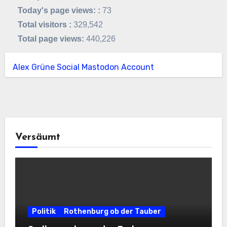
Today's page views: :
73
Total visitors :
329,542
Total page views:
440,226
Alex Grüne Social Mastodon Account
Versäumt
Politik
Rothenburg ob der Tauber