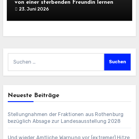
von einer sterbenden Freundin lernen
müssen
23. Juni 2026
Suchen
nach:
Neueste Beiträge
Stellungnahmen der Fraktionen aus Rothenburg
bezüglich Absage zur Landesausstellung 2028
Und wieder Amtliche Warnung vor (extremer) Hitze