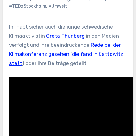
#TEDxStockholm
,
#Umwelt
Ihr habt sicher auch die junge schwedische
Klimaaktivistin
Greta Thunberg
in den Medien
verfolgt und ihre beeindruckende
Rede bei der
Klimakonferenz gesehen
(
die fand in Kattowitz
statt
) oder ihre Beiträge geteilt.