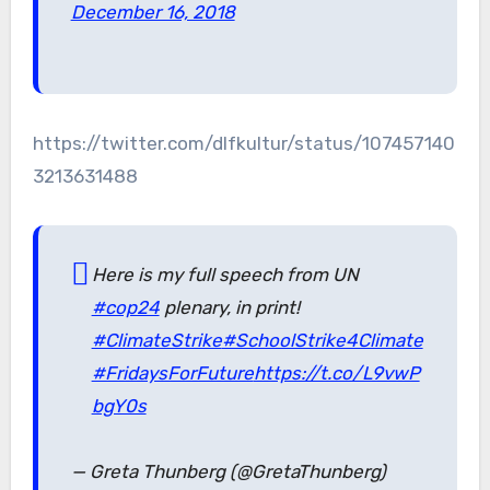
December 16, 2018
https://twitter.com/dlfkultur/status/107457140
3213631488
Here is my full speech from UN
#cop24
plenary, in print!
#ClimateStrike
#SchoolStrike4Climate
#FridaysForFuture
https://t.co/L9vwP
bgY0s
— Greta Thunberg (@GretaThunberg)