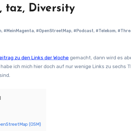
 taz, Diversity
n
,
#MeinMagenta
,
#OpenStreetMap
,
#Podcast
,
#Telekom
,
#Thre
itrag zu den Links der Woche
gemacht, dann wird es abe
d, habe ich mich hier doch auf nur wenige Links zu sechs
sind.
 OpenStreetMap (OSM)