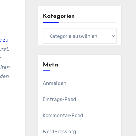
Kategorien
Kategorien
c zu
rst,
r
Meta
lten
rden
Anmelden
Eintrags-Feed
Kommentar-Feed
WordPress.org