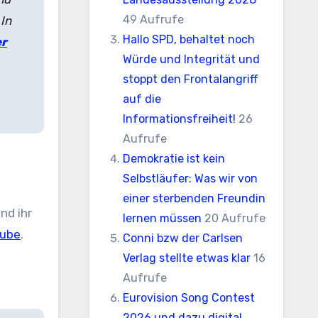
49 Aufrufe
In
Hallo SPD, behaltet noch
er
Würde und Integrität und
stoppt den Frontalangriff
auf die
Informationsfreiheit!
26
Aufrufe
Demokratie ist kein
Selbstläufer: Was wir von
einer sterbenden Freundin
nd ihr
lernen müssen
20 Aufrufe
ube
.
Conni bzw der Carlsen
Verlag stellte etwas klar
16
Aufrufe
Eurovision Song Contest
2026 und dazu digital