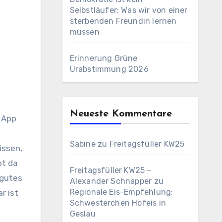
Selbstläufer: Was wir von einer
sterbenden Freundin lernen
müssen
Erinnerung Grüne
Urabstimmung 2026
Neueste Kommentare
 App
n
Sabine
zu
Freitagsfüller KW25
issen,
bt da
Freitagsfüller KW25 –
 gutes
Alexander Schnapper
zu
Regionale Eis-Empfehlung:
r ist
Schwesterchen Hofeis in
Geslau