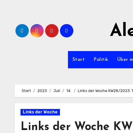
Zum
Inhalt
springen
Al
Start
Politik
Über 
Start
2023
Juli
14.
Links der Woche KW28/2023: Th
Links der Woche
Links der Woche KW2