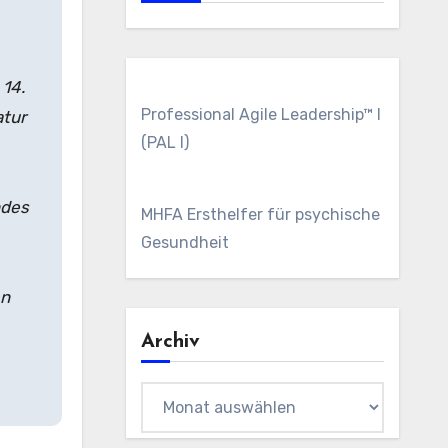
 14.
Professional Agile Leadership™ I
atur
(PAL I)
ndes
MHFA Ersthelfer für psychische
Gesundheit
en
Archiv
Archiv