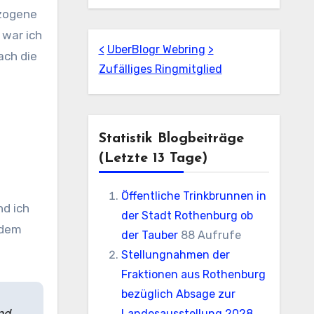
ezogene
 war ich
<
UberBlogr Webring
>
ach die
Zufälliges Ringmitglied
Statistik Blogbeiträge
(letzte 13 Tage)
Öffentliche Trinkbrunnen in
d ich
der Stadt Rothenburg ob
 dem
der Tauber
88 Aufrufe
Stellungnahmen der
Fraktionen aus Rothenburg
bezüglich Absage zur
nd
Landesausstellung 2028