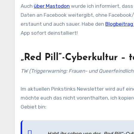
Auch
über Mastodon
wurde ich informiert, da
Daten an Facebook weitergibt, ohne Facebook/
erstaunt und auch sauer. Habe den
Blogbeitrag
App sofort deinstalliert!
„Red Pill“-Cyberkultur – t
TW (Triggerwarning: Frauen- und Queerfeindlichk
Im aktuellen Pinkstinks Newsletter wird auf ei
möchte euch das nicht vorenthalten, ich kopie
Gebiet bin:
Habt ihr schon von der „Red Pill“-Cyb