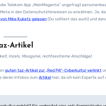
ss die Telekom App „MeinMagenta“ ungefragt personenb
Meta in den Datenschutzhinweisen zu erwähnen. Ja, da
 von Mike Kuketz gelesen
(Du solltest das auch) und dan
az-Artikel
eit, Incels, Misogynie, rechtsextreme Anschläge)
nen
guten taz-Artikel zur „Red Pill“-Cyberkultur verlinkt
un
re deren Infobox zum
Artikel
hier, da ich kein Experte auf
erkultur gehört? Sie verbreitet eine anti-feministische u