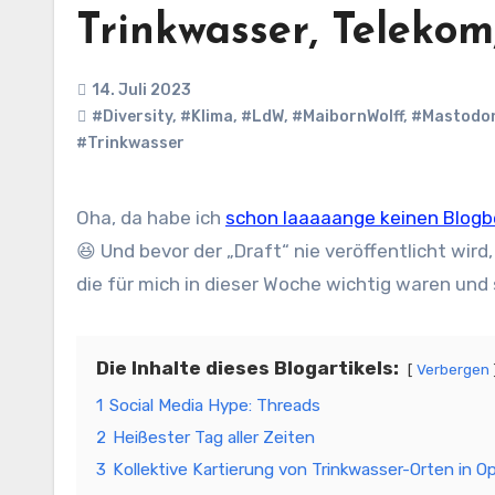
Trinkwasser, Telekom,
14. Juli 2023
#Diversity
,
#Klima
,
#LdW
,
#MaibornWolff
,
#Mastodo
#Trinkwasser
Oha, da habe ich
schon laaaaange keinen Blogbe
😆 Und bevor der „Draft“ nie veröffentlicht wir
die für mich in dieser Woche wichtig waren und 
Die Inhalte dieses Blogartikels:
Verbergen
1
Social Media Hype: Threads
2
Heißester Tag aller Zeiten
3
Kollektive Kartierung von Trinkwasser-Orten in