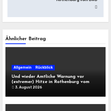
Ähnlicher Beitrag
Allgemein
Rückblick
Und wieder Amtliche Warnung vor
(extremer) Hitze in Rothenburg vom
DWD
3. August 2026