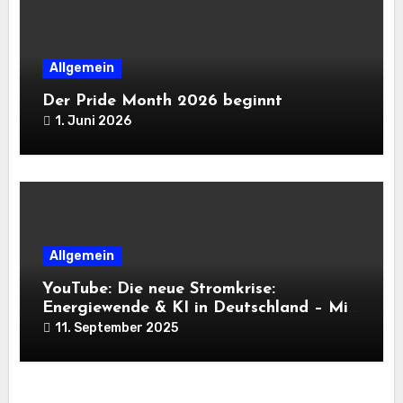
Allgemein
Der Pride Month 2026 beginnt
1. Juni 2026
Allgemein
YouTube: Die neue Stromkrise:
Energiewende & KI in Deutschland – Mit
Robert Habeck und Dr. Stelzer (IFA
11. September 2025
2025) – von Tech Like Vera