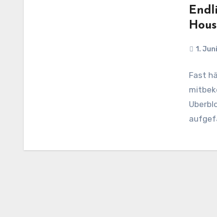
Endl
Hous
1. Jun
Fast hä
mitbek
Uberbl
aufgefa