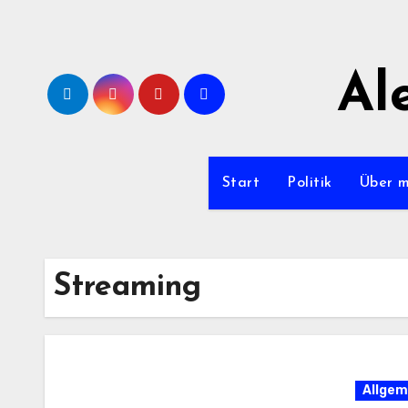
Zum
Inhalt
springen
Al
Start
Politik
Über 
Streaming
Allgem