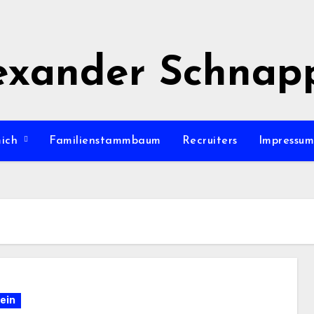
exander Schnap
mich
Familienstammbaum
Recruiters
Impressu
ein