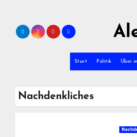
Zum
Inhalt
springen
Al
Start
Politik
Über 
Nachdenkliches
Nachde