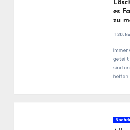
Lösc
es F
zu m
20. N
Immer 
geteilt
sind un
helfen 
Nachde