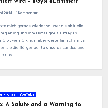
utiert wird – #Gysi #Lammert
ni 2014
1 Kommentar
nte mich gerade wieder so über die aktuelle
egierung und ihre Untätigkeit aufregen.
 Gibt viele Gründe, aber weiterhin schamlos
ren sie die Bürgerrechte unseres Landes und
en uns…
nkliches
YouTube
o: A Salute and a Warning to