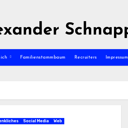
exander Schnap
mich
Familienstammbaum
Recruiters
Impressu
nkliches
Social Media
Web