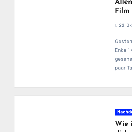
Alle
Film
22. O
Gestern
Enkel“ 
gesehen
paar Ta
Nachde
Wie 