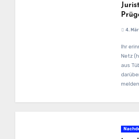
Juri
Prüg
4. Mär
Ihr er
Netz (
aus Tüb
darübe
melde
Nachde