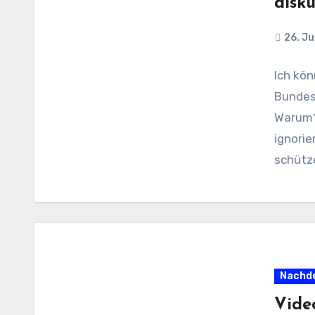
disk
26. Ju
Ich kön
Bundesr
Warum?
ignorie
schütz
Nachde
Vide