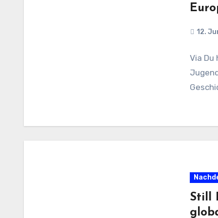
Euro
12. Ju
Via Du 
Jugend 
Geschic
Nachde
Still
glob