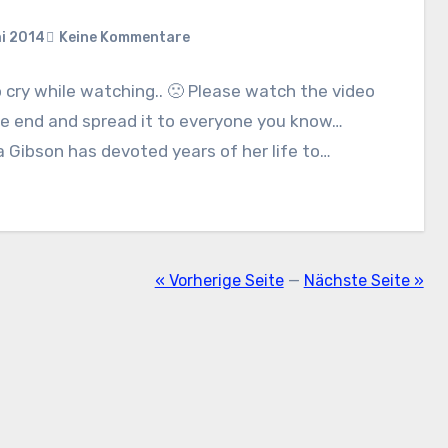
i 2014
Keine Kommentare
o cry while watching.. 🙁 Please watch the video
he end and spread it to everyone you know…
 Gibson has devoted years of her life to…
« Vorherige Seite
—
Nächste Seite »