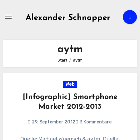
Zum
Inhalt
Alexander Schnapper
springen
aytm
Start
aytm
Web
[Infographic] Smartphone
Market 2012-2013
29. September 2012
3 Kommentare
Quelle: Michael Wuensch & aytm. Quelle: