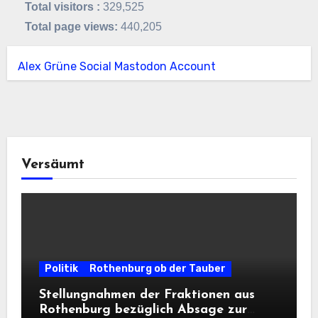
Total visitors :
329,525
Total page views:
440,205
Alex Grüne Social Mastodon Account
Versäumt
Politik
Rothenburg ob der Tauber
Stellungnahmen der Fraktionen aus
Rothenburg bezüglich Absage zur