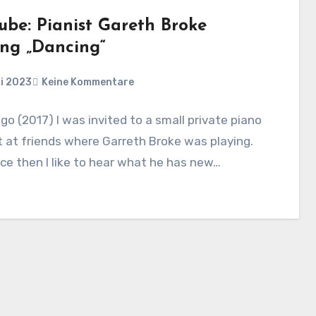
ube: Pianist Gareth Broke
ing „Dancing“
li 2023
Keine Kommentare
go (2017) I was invited to a small private piano
 at friends where Garreth Broke was playing.
ce then I like to hear what he has new…