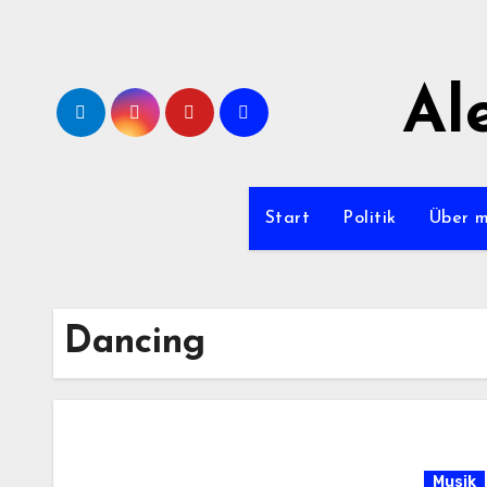
Zum
Inhalt
springen
Al
Start
Politik
Über 
Dancing
Musik