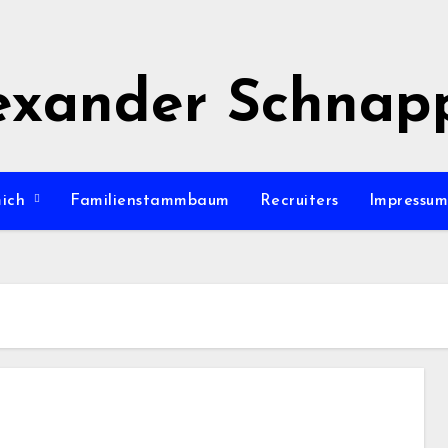
exander Schnap
mich
Familienstammbaum
Recruiters
Impressu