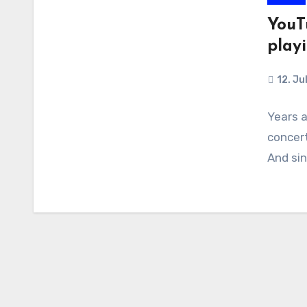
YouT
play
12. Ju
Years a
concert
And sin