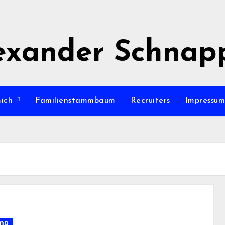
exander Schnap
mich
Familienstammbaum
Recruiters
Impressu
mp