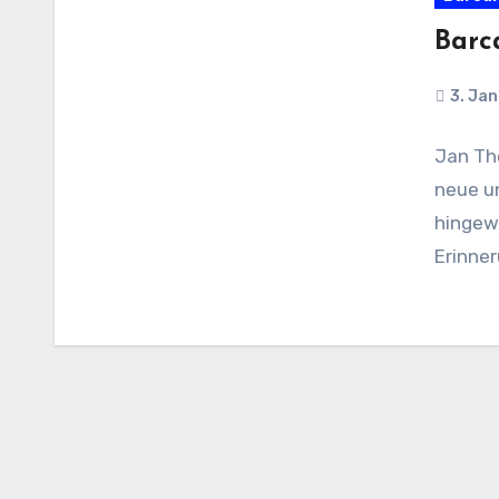
Barc
3. Ja
Jan Th
neue u
hingewi
Erinner