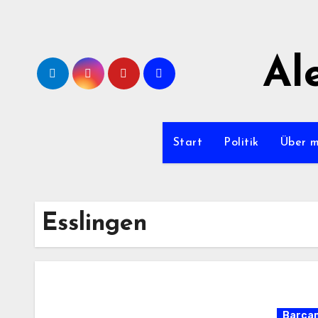
Zum
Inhalt
springen
Al
Start
Politik
Über 
Esslingen
Barca