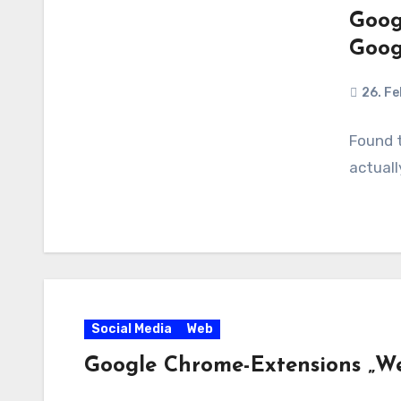
Goog
Goog
26. F
Found t
actuall
Social Media
Web
Google Chrome-Extensions „We