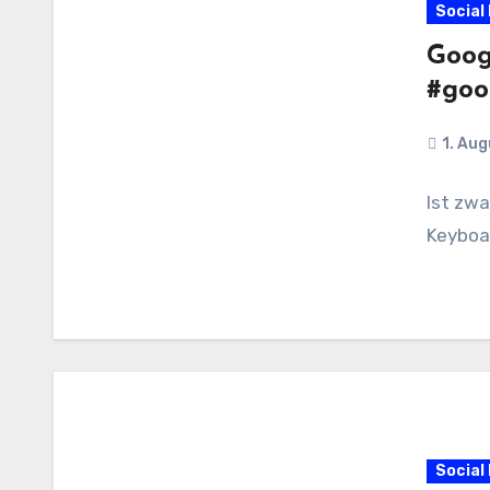
Social
Goog
#goo
1. Au
Ist zwa
Keyboar
Social