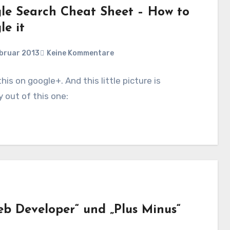
le Search Cheat Sheet – How to
le it
ebruar 2013
Keine Kommentare
his on google+. And this little picture is
y out of this one:
b Developer“ und „Plus Minus“