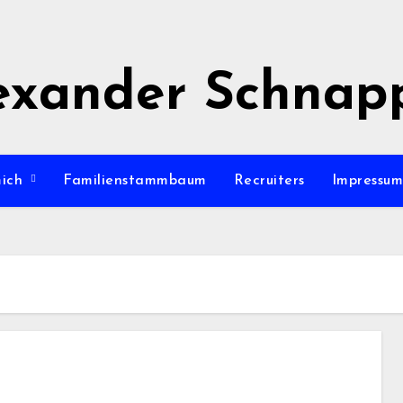
exander Schnap
mich
Familienstammbaum
Recruiters
Impressu