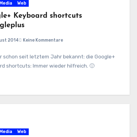
 Media
Web
le+ Keyboard shortcuts
gleplus
gust 2014
Keine Kommentare
r schon seit letztem Jahr bekannt: die Google+
d shortcuts: Immer wieder hilfreich. 🙂
 Media
Web