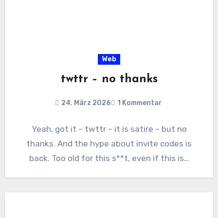
Web
twttr – no thanks
24. März 2026
1 Kommentar
Yeah, got it – twttr – it is satire – but no
thanks. And the hype about invite codes is
back. Too old for this s**t, even if this is…