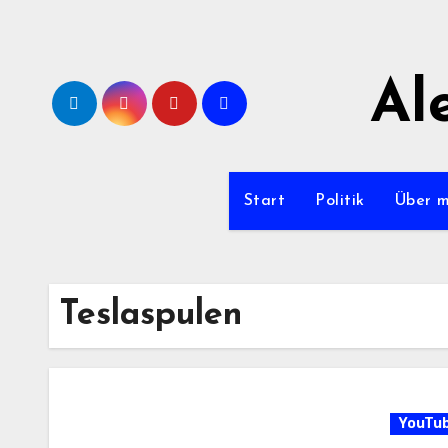
Zum
Inhalt
springen
Al
Start
Politik
Über 
Teslaspulen
YouTu