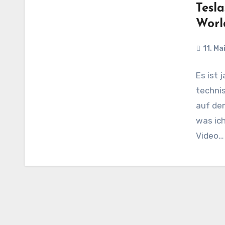
Tesl
Worl
11. Ma
Es ist 
techni
auf de
was ich
Video…