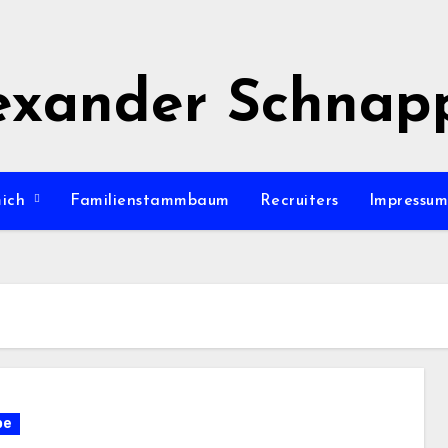
exander Schnap
mich
Familienstammbaum
Recruiters
Impressu
be