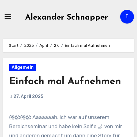
Zum
Inhalt
Alexander Schnapper
springen
Start
2025
April
27.
Einfach mal Aufnehmen
Allgemein
Einfach mal Aufnehmen
27. April 2025
😱😱😱😱 Aaaaaaah, ich war auf unserem
Bereichseminar und habe kein Selfie 🤳 von mir
und anderen gemacht um dann eine Story für