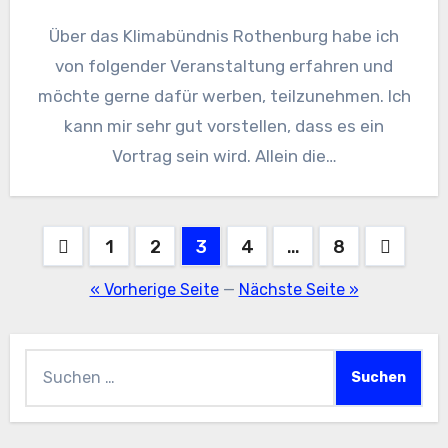
Über das Klimabündnis Rothenburg habe ich
von folgender Veranstaltung erfahren und
möchte gerne dafür werben, teilzunehmen. Ich
kann mir sehr gut vorstellen, dass es ein
Vortrag sein wird. Allein die…
Seitennummerierung
1
2
3
4
…
8
der
« Vorherige Seite
—
Nächste Seite »
Beiträge
Suchen
nach: