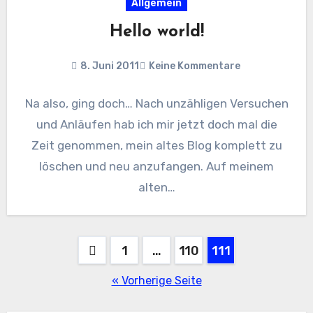
Allgemein
Hello world!
8. Juni 2011
Keine Kommentare
Na also, ging doch… Nach unzähligen Versuchen
und Anläufen hab ich mir jetzt doch mal die
Zeit genommen, mein altes Blog komplett zu
löschen und neu anzufangen. Auf meinem
alten…
Seitennummerierung
1
…
110
111
der
« Vorherige Seite
Beiträge