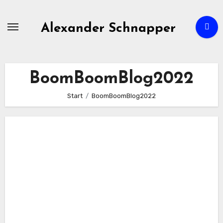
Zum
Inhalt
Alexander Schnapper
springen
BoomBoomBlog2022
Start
BoomBoomBlog2022