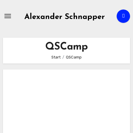
Zum
Inhalt
Alexander Schnapper
springen
QSCamp
Start
QSCamp