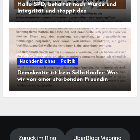
Hallo SPD, behaltet noch Würde und
Integrität und stoppt den
Frontalangriff auf die
Informationsfreiheit!
Nachdenkliches
Politik
Demokratie ist kein Selbstläufer: Was
wir von einer sterbenden Freundin
lernen müssen
Zurück im Ring
UberBlogr Webring