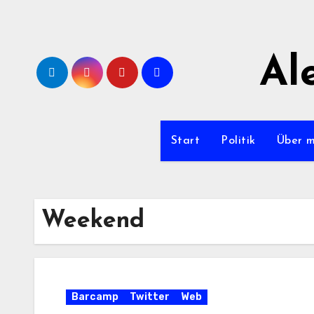
Zum
Inhalt
springen
Al
Start
Politik
Über 
Weekend
Barcamp
Twitter
Web