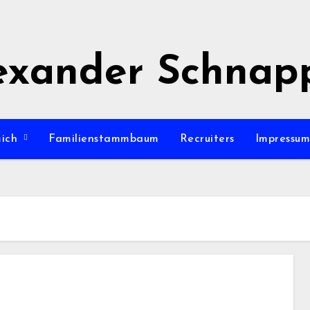
exander Schnap
mich
Familienstammbaum
Recruiters
Impressu