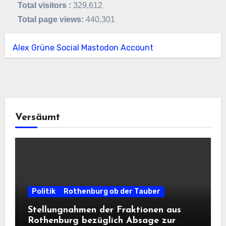
Total visitors :
329,612
Total page views:
440,301
Alex Grüne Social Mastodon Account
Versäumt
Politik
Rothenburg ob der Tauber
Stellungnahmen der Fraktionen aus
Rothenburg bezüglich Absage zur