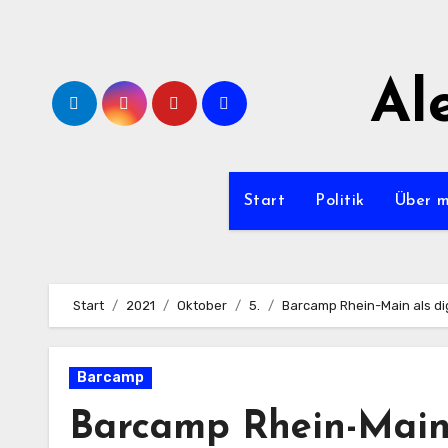
Zum
Inhalt
springen
Al
Start
Politik
Über 
Start
2021
Oktober
5.
Barcamp Rhein-Main als di
Barcamp
Barcamp Rhein-Main 