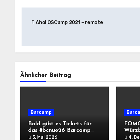
Beitragsnavigation
Ahoi QSCamp 2021 – remote
Ähnlicher Beitrag
Barcamp
Barc
Bald gibt es Tickets für
FOMO
das #bcnue26 Barcamp
Würz
Nürnberg im September
5. Mai 2026
4. D