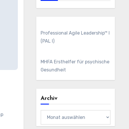
Professional Agile Leadership™ I
(PAL I)
MHFA Ersthelfer für psychische
Gesundheit
Archiv
Archiv
mp