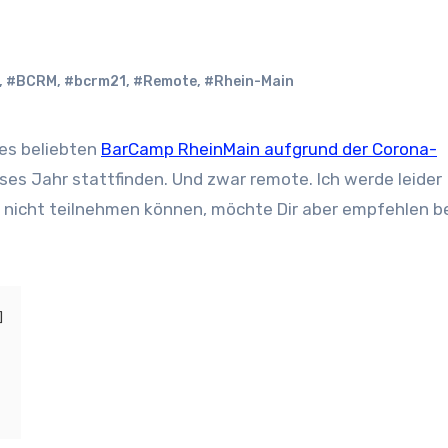
,
#BCRM
,
#bcrm21
,
#Remote
,
#Rhein-Main
des beliebten
BarCamp RheinMain aufgrund der Corona-
eses Jahr stattfinden. Und zwar remote. Ich werde leider
) nicht teilnehmen können, möchte Dir aber empfehlen b