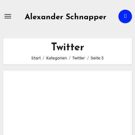
Zum
Inhalt
Alexander Schnapper
springen
Twitter
Start
Kategorien
Twitter
Seite 3