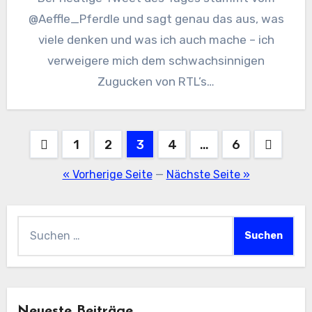
@Aeffle_Pferdle und sagt genau das aus, was
viele denken und was ich auch mache – ich
verweigere mich dem schwachsinnigen
Zugucken von RTL’s…
Seitennummerierung
1
2
3
4
…
6
der
« Vorherige Seite
—
Nächste Seite »
Beiträge
Suchen
nach:
Neueste Beiträge