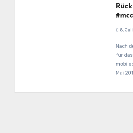
Rück
#mcd
8. Jul
Nach d
für das
mobilec
Mai 201