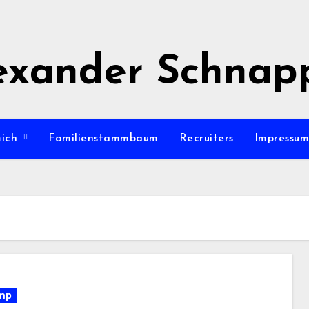
exander Schnap
mich
Familienstammbaum
Recruiters
Impressu
mp