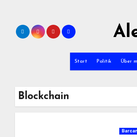
Zum
Inhalt
springen
Al
Start
Politik
Über 
Blockchain
Barca