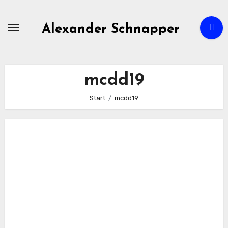
Zum
Inhalt
Alexander Schnapper
springen
mcdd19
Start
mcdd19