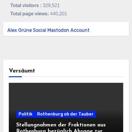
Total visitors :
329,521
Total page views:
440,201
Alex Grüne Social Mastodon Account
Versäumt
Politik
Rothenburg ob der Tauber
Stellungnahmen der Fraktionen aus
Rothenburg bezüglich Absage zur