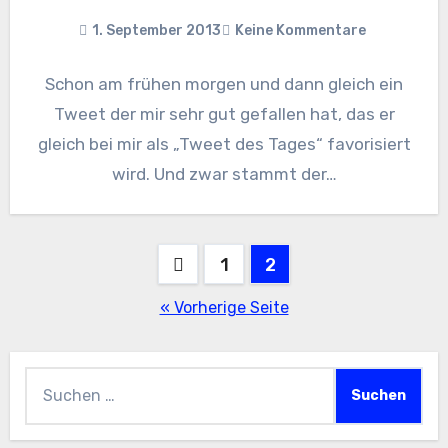
1. September 2013
Keine Kommentare
Schon am frühen morgen und dann gleich ein
Tweet der mir sehr gut gefallen hat, das er
gleich bei mir als „Tweet des Tages“ favorisiert
wird. Und zwar stammt der…
Seitennummerierung
1
2
der
« Vorherige Seite
Beiträge
Suchen
nach: